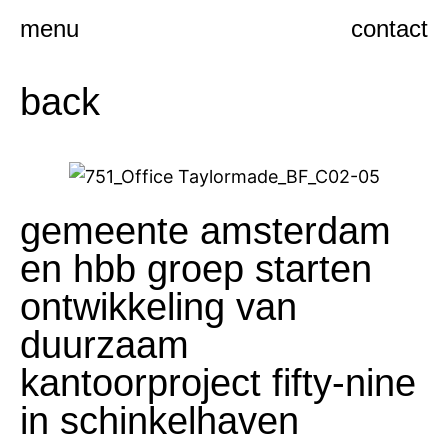
Ga
menu
contact
naar
de
back
inhoud
gemeente amsterdam
en hbb groep starten
ontwikkeling van
duurzaam
kantoorproject fifty-nine
in schinkelhaven