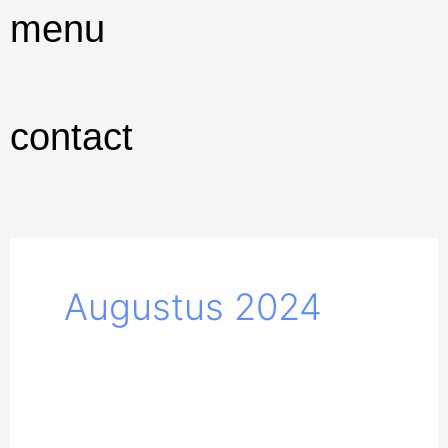
Ga
menu
naar
de
inhoud
contact
Augustus 2024
We