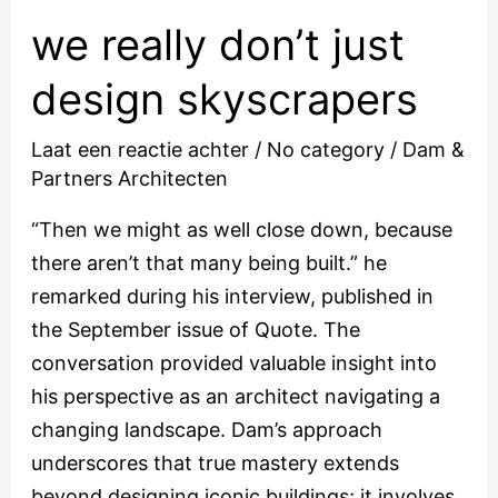
really
we really don’t just
don’t
just
design skyscrapers
design
skyscrapers
Laat een reactie achter
/
No category
/
Dam &
Partners Architecten
“Then we might as well close down, because
there aren’t that many being built.” he
remarked during his interview, published in
the September issue of Quote. The
conversation provided valuable insight into
his perspective as an architect navigating a
changing landscape. Dam’s approach
underscores that true mastery extends
beyond designing iconic buildings; it involves