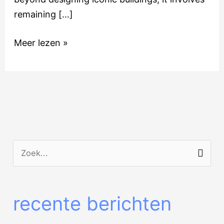
remaining […]
Meer lezen »
Z
o
e
recente berichten
k
n